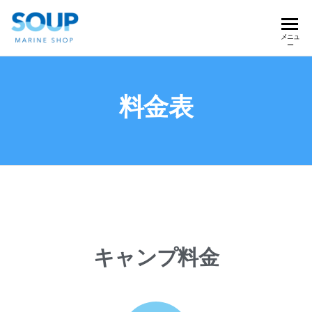
MARINE
マリ
メニュ
ー
ンシ
SHOP
ョッ
SOUP
プ
料金表
スー
プ |
海を
楽し
む貸
切キ
ャン
プ場
（香
川県
キャンプ料金
三豊
市）